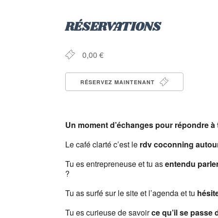
Télécharger ICS
Cale
RÉSERVATIONS
0,00 €
RÉSERVEZ MAINTENANT
Un moment d’échanges pour répondre à t
–
Le café clarté c’est le
rdv coconning autour
–
Tu es entrepreneuse et tu as
entendu parle
?
–
Tu as surfé sur le site et l’agenda et tu
hésit
–
Tu es curieuse de savoir
ce qu’il se passe 