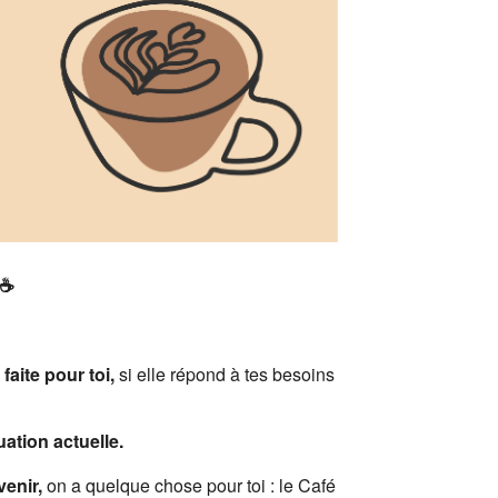
Office 365
Outlook Live
 ☕
.
aite pour toi,
si elle répond à tes besoins
uation actuelle.
venir,
on a quelque chose pour toi : le Café